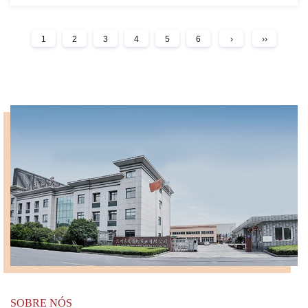
1
2
3
4
5
6
›
››
SOBRE NÓS