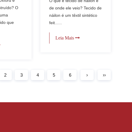
Oxford e
O que é tecido de náilon e
em
explicados
struído? O
de onde ele veio? Tecido de
rável e
 uma
náilon é um têxtil sintético
cido que
feit......
Leia Mais
2
3
4
5
6
›
››