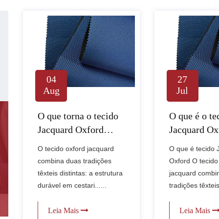
04
27
Aug
Jul
O que torna o tecido
O que é o te
Jacquard Oxford
Jacquard Ox
ideal para bolsas e
como ele é 
O tecido oxford jacquard
O que é tecido 
equipamentos?
vestuário e t
combina duas tradições
Oxford O tecido
para o lar?
têxteis distintas: a estrutura
jacquard combi
durável em cestari......
tradições têxteis 
Leia Mais
Leia Mais