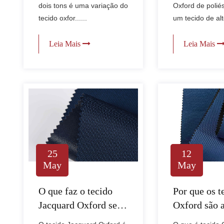
dois tons é uma variação do
Oxford de polié
tecido oxfor......
um tecido de alto
Leia Mais
Leia Mais
25
12
May
May
O que faz o tecido
Por que os t
Jacquard Oxford se
Oxford são 
destacar de outros
escolha para