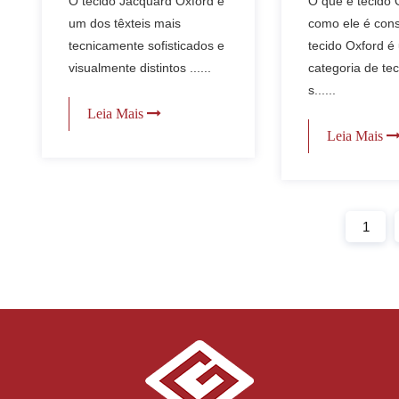
O tecido Jacquard Oxford é
O que é tecido 
tecidos?
aplicações 
um dos têxteis mais
como ele é con
vestuário du
tecnicamente sofisticados e
tecido Oxford é
versátil?
visualmente distintos ......
categoria de te
s......
Leia Mais
Leia Mais
1