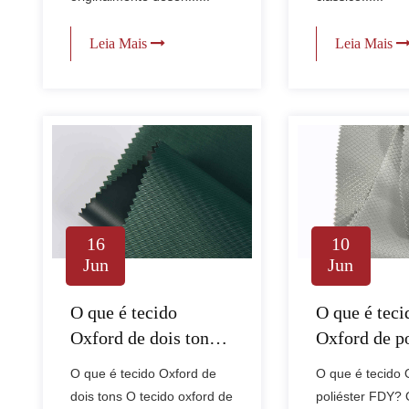
Leia Mais
Leia Mais
16
10
Jun
Jun
O que é tecido
O que é teci
Oxford de dois tons e
Oxford de po
onde ele é usado?
FDY e quan
O que é tecido Oxford de
O que é tecido 
deve usá-lo?
dois tons O tecido oxford de
poliéster FDY? 