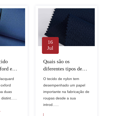
16
Jul
cido
Quais são os
ford e
diferentes tipos de
usado em
tecido de náilon
Jacquard
O tecido de nylon tem
êxteis
usados ​​na confecção
 oxford
desempenhado um papel
de roupas?
na duas
importante na fabricação de
distint......
roupas desde a sua
introd......