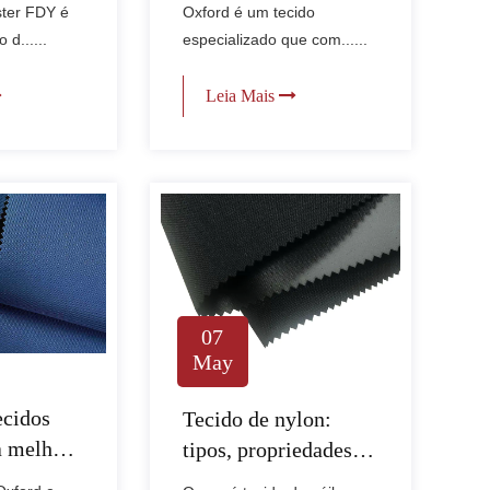
ster FDY é
Oxford é um tecido
 d......
especializado que com......
Leia Mais
07
May
ecidos
Tecido de nylon:
a melhor
tipos, propriedades e
melhores usos