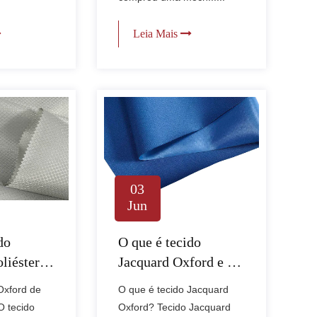
Leia Mais
03
Jun
do
O que é tecido
liéster
Jacquard Oxford e o
do você
que faz valer a pena
Oxford de
O que é tecido Jacquard
usá-lo?
O tecido
Oxford? Tecido Jacquard