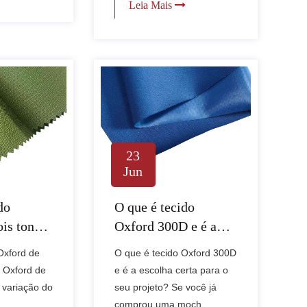
Leia Mais
23
Jun
do
O que é tecido
is tons e
Oxford 300D e é a
usado?
escolha certa para o
Oxford de
O que é tecido Oxford 300D
seu projeto?
o Oxford de
e é a escolha certa para o
 variação do
seu projeto? Se você já
comprou uma moch......