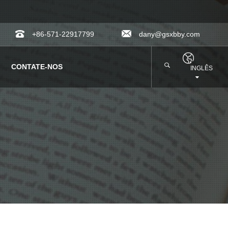
+86-571-22917799
dany@gsxbby.com
CONTATE-NOS
INGLÊS