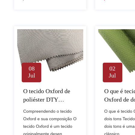
08
02
Jul
Jul
O tecido Oxford de
O que é teci
poliéster DTY
Oxford de do
oferece desempenho
como ele é 
Compreendendo o tecido
O que é tecido 
durável e versátil
Oxford e sua composição O
dois tons Tecid
para têxteis modernos
tecido Oxford é um tecido
dois tons é uma
originalmente desen......
clássico......